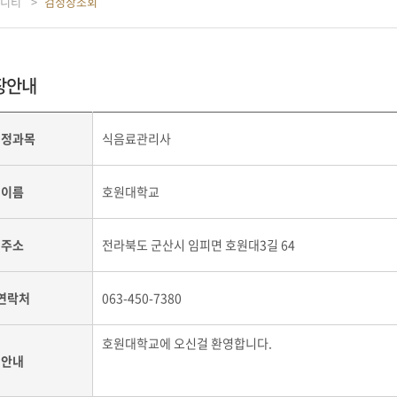
니티
검정장조회
장안내
검정과목
식음료관리사
이름
호원대학교
주소
전라북도 군산시 임피면 호원대3길 64
연락처
063-450-7380
호원대학교에 오신걸 환영합니다.
안내