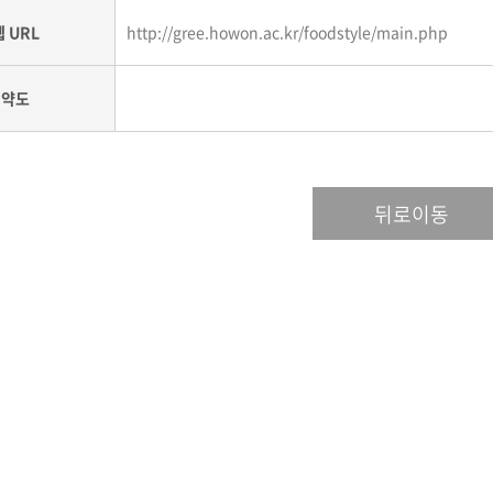
웹 URL
http://gree.howon.ac.kr/foodstyle/main.php
약도
뒤로이동