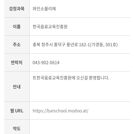
검정과목
와인소믈리에
이름
한국음료교육진흥원
주소
충북 청주시 흥덕구 풍년로 182-1(가경동, 301호)
연락처
043-902-0614
트한국음료교육진흥원에 오신걸 환영합니다.
안내
웹 URL
https://barschool.modoo.at/
약도