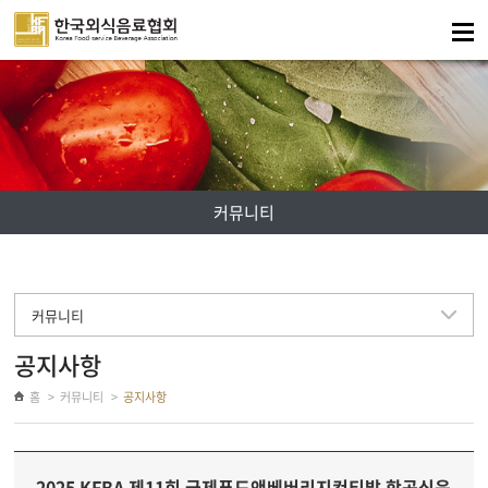
주메뉴 바로가기
컨텐츠 바로가기
커뮤니티
커뮤니티
공지사항
홈
커뮤니티
공지사항
2025 KFBA 제11회 국제푸드앤베버리지컨티발 항공식음