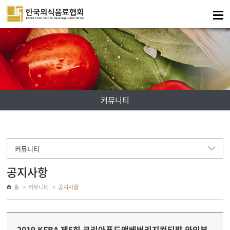
주메뉴 바로가기
컨텐츠 바로가기
커뮤니티
커뮤니티
공지사항
홈
커뮤니티
공지사항
2019 KFBA 제5회 코리아푸드앤베버리지컨티발 와인부