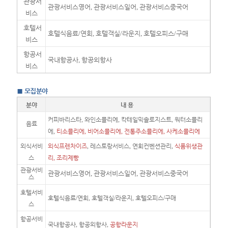
관광서
관광서비스영어
,
관광서비스일어
,
관광서비스중국어
비스
호텔서
호텔식음료
/
연회
,
호텔객실
/
라운지
,
호텔오피스
/
구매
비스
항공서
국내항공사
,
항공외항사
비스
■
모집분야
분야
내 용
커피바리스타
,
와인소믈리에
,
칵테일믹솔로지스트
,
워터소믈리
음료
에
,
티소믈리에
,
비어소믈리에
,
전통주소믈리에
,
사케소믈리에
외식서비
외식프렌차이즈
,
레스토랑서비스
,
연회컨벤션관리
,
식품위생관
스
리
,
조리제빵
관광서비
관광서비스영어
,
관광서비스일어
,
관광서비스중국어
스
호텔서비
호텔식음료
/
연회
,
호텔객실
/
라운지
,
호텔오피스
/
구매
스
항공서비
국내항공사
,
항공외항사
,
공항라운지