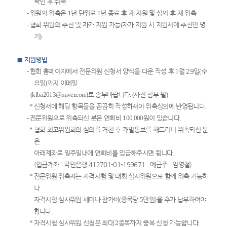
확인 후 위촉
-
위원의 위촉은
1
년 단위로
1
년 종료 후 재 지원 및 심의 후 재 위촉
-
협회 위원의 추천 및 자가 지원 가능
(
자가 지원 시 지원서에 추천인 명
기
)
■
지원방법
-
협회 홈페이지에서 전문위원 신청서 양식을 다운 작성 후
1
월 29
일
(수
요일
)
까지 이메일
(kfba2013@naver.com)
로 송부바랍니다
. (
사진 첨부 필
)
*
신청서에 해당 항목들을 꼼꼼히 작성하셔야 위촉심의에 반영됩니다
.
-
전문위원으로 위촉되신 분은 연회비
100,000
원이 있습니다.
*
협회 최고위원회의 심의를 거친 후 개별통보를 해드리니 위촉되신 분
은
아래계좌로 일주일내에 연회비를 입금해주시면 됩니다.
(입금계좌 : 국민은행 412701-01-199671 예금주 : 임영철)
*
전문위원 위촉자는 자격시험 및 대회 심사위원으로 함께 위촉 가능하
나
자격시험 심사위원 세미나 참가비
(
종목당
5
만원)을 추가 납부하여야
합니다
.
*
자격시험 심사위원 신청은 최대
2
종목까지 중복 신청 가능합니다
.