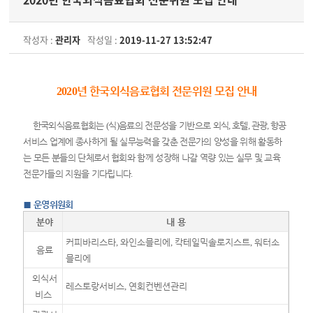
작성자 :
관리자
작성일 :
2019-11-27 13:52:47
년 한국외식음료협회 전문위원 모집 안내
2020
한국외식음료협회는
(
식
)
음료의 전문성을 기반으로 외식
,
호텔
,
관광
,
항공
서비스 업계에 종사하게 될 실무능력을 갖춘 전문가의 양성을 위해 활동하
는 모든 분들의 단체로서
협회와 함께 성장해 나갈 역량 있는 실무 및 교육
전문가들의 지원을 기다립니다
.
■
운영위원회
분야
내 용
커피바리스타
,
와인소믈리에
,
칵테일믹솔로지스트
,
워터소
음료
믈리에
외식서
레스토랑서비스
,
연회컨벤션관리
비스