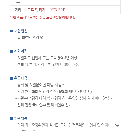
스
기타
크루즈
,
카지노
, KTX/SRT
※
빨간 표시된 분야는 신규 모집 전문분야입니다
.
■
모집인원
-
각 파트별 약간 명
■
지원자격
-
지원파트 산업체 또는 교육경력
5
년 이상
-
성별 및 학력
,
지역 제한 없이 만
30
세 이상
■
활동내용
-
총회 및 지원분야별 미팅 시 참석
-
지원분야 협회 민간자격 심사
(
협회 세미나 참석 시
)
-
지원분야 협회 대회 심사
(
협회 최고운영위 심의 후 세미나 참석 시
)
-
협회 진행 국내연수 및 해외연수 참가
■
위원위촉
-
협회 최고운영위원회 심의를 득한 후 전문위원 신청서 및 연회비 납부