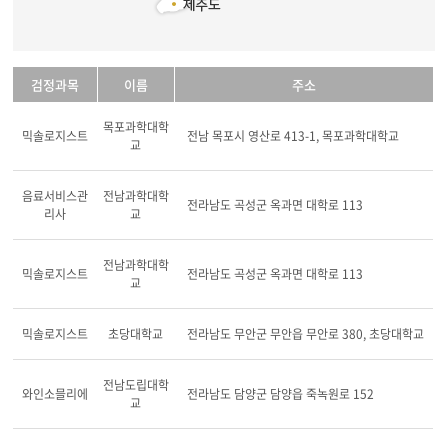
검정과목
이름
주소
목포과학대학
믹솔로지스트
전남 목포시 영산로 413-1, 목포과학대학교
교
음료서비스관
전남과학대학
전라남도 곡성군 옥과면 대학로 113
리사
교
전남과학대학
믹솔로지스트
전라남도 곡성군 옥과면 대학로 113
교
믹솔로지스트
초당대학교
전라남도 무안군 무안읍 무안로 380, 초당대학교
전남도립대학
와인소믈리에
전라남도 담양군 담양읍 죽녹원로 152
교