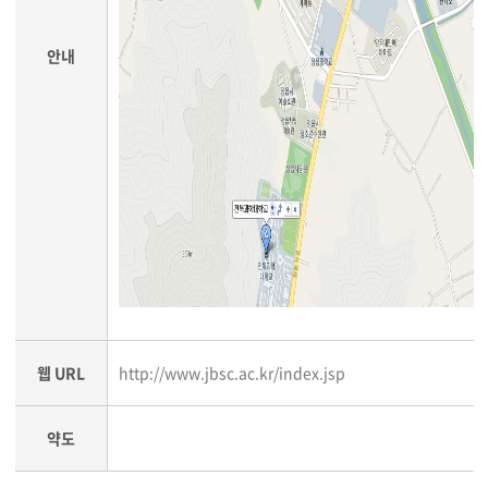
안내
웹 URL
http://www.jbsc.ac.kr/index.jsp
약도