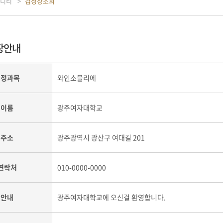
니티
검정장조회
장안내
검정과목
와인소믈리에
이름
광주여자대학교
주소
광주광역시 광산구 여대길 201
연락처
010-0000-0000
안내
광주여자대학교에 오신걸 환영합니다.