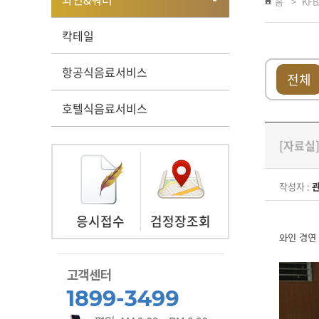
홈
KF
칵테일
항공식음료서비스
전체
호텔식음료서비스
[자료실
작성자 :
응시접수
검정장조회
와인 경연