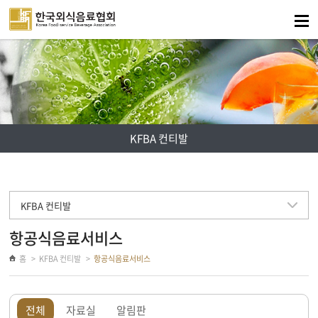
주메뉴 바로가기
컨텐츠 바로가기
KFBA 컨티발
KFBA 컨티발
항공식음료서비스
홈
KFBA 컨티발
항공식음료서비스
전체
자료실
알림판