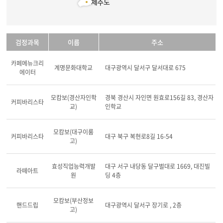
검정과목
이름
주소
카페메뉴크리
계명문화대학교
대구광역시 달서구 달서대로 675
에이터
모캄보(경산자인학
경북 경산시 자인면 원효로156길 83, 경산자
커피바리스타
교)
인학교
모캄보(대구이룸
커피바리스타
대구 북구 복현로8길 16-54
고)
효성직업능력개발
대구 서구 내당동 달구벌대로 1669, 대진빌
라떼아트
원
딩 4층
모캄보(부산정보
핸드드립
대구광역시 달서구 장기로 , 2층
고)