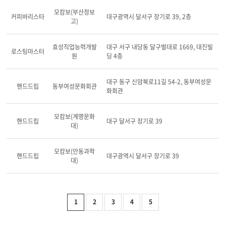
모캄보(부산정보
커피바리스타
대구광역시 달서구 장기로 39, 2층
고)
효성직업능력개발
대구 서구 내당동 달구벌대로 1669, 대진빌
로스팅마스터
원
딩 4층
대구 동구 신암북로11길 54-2, 동부여성문
핸드드립
동부여성문화회관
화회관
모캄보(계명문화
핸드드립
대구 달서구 장기로 39
대)
모캄보(안동과학
핸드드립
대구광역시 달서구 장기로 39
대)
1
2
3
4
5