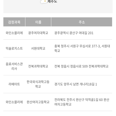
검정과목
이름
주소
와인소믈리에
광주여자대학교
광주광역시 광산구 여대길 201
충북 청주시 서원구 무심서로 377-3, 서원대
믹솔로지스트
서원대학교
학교
음료서비스관
전북과학대학교
전북 정읍시 정읍사로 509 전북과학대학교
리사
한국외식과학고등
라떼아트
경기도 양주시 남면 개나리18길 1
학교
전라북도 전주시 완산구 덕적골1길 60 완산
와인소믈리에
완산여자고등학교
여자고등학교