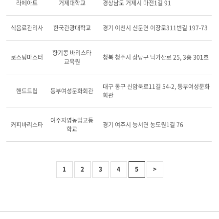
라떼아트
거제대학교
경상남도 거제시 마전1길 91
식음료관리사
한국관광대학교
경기 이천시 신둔면 이장로311번길 197-73
향기콩 바리스타
로스팅마스터
청북 청주시 상당구 낙가산로 25, 3층 301호
교육원
대구 동구 신암북로11길 54-2, 동부여성문화
핸드드립
동부여성문화회관
회관
여주자영농업고등
커피바리스타
경기 여주시 능서면 농도원1길 76
학교
1
2
3
4
5
>